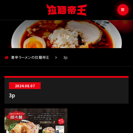
3p
激辛ラーメンの拉麺帝王
3p
2024.08.07
3p