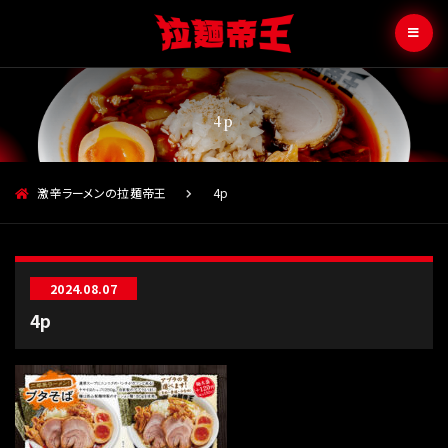
4p
激辛ラーメンの拉麺帝王
4p
2024.08.07
4p