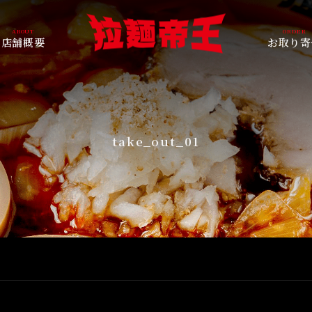
店舗概要
お取り寄
take_out_01