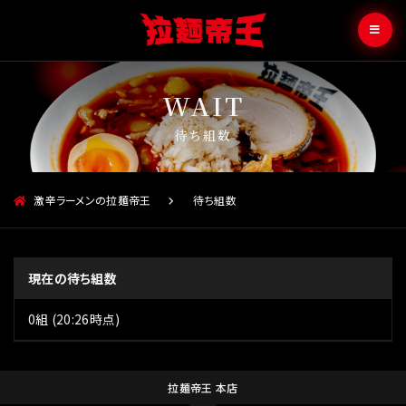
待ち組数
激辛ラーメンの拉麺帝王
待ち組数
現在の待ち組数
0
組 (20:26時点)
拉麺帝王 本店